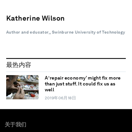
Katherine Wilson
Author and educator,, Swinburne University of Technology
最热内容
A ‘repair economy’ might fix more
than just stuff. It could fix us as
well
2019年06月18日
关于我们