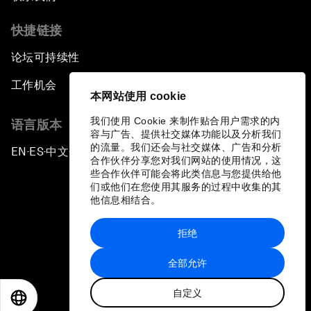
快捷链接
论坛可持续性
工作机会
本网站使用 cookie
我们使用 Cookie 来制作贴合用户需求的内
语言版本
容与广告、提供社交媒体功能以及分析我们
的流量。我们还会与社交媒体、广告和分析
EN
ES
中文
日本語
▪
▪
▪
合作伙伴分享您对我们网站的使用情况，这
些合作伙伴可能会将此类信息与您提供给他
们或他们在您使用其服务的过程中收集的其
他信息相结合。
拒绝
隐私政策和服务条款
全部允许
站点地图
自定义
©
2026
世界经济论坛
EN
ES
中文
日本語