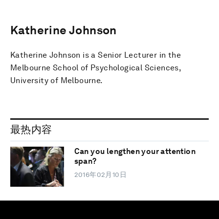
Katherine Johnson
Katherine Johnson is a Senior Lecturer in the
Melbourne School of Psychological Sciences,
University of Melbourne.
最热内容
Can you lengthen your attention
span?
2016年02月10日