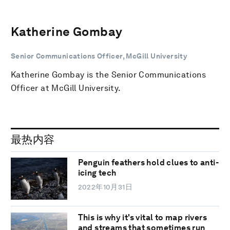
Katherine Gombay
Senior Communications Officer, McGill University
Katherine Gombay is the Senior Communications
Officer at McGill University.
最热内容
Penguin feathers hold clues to anti-
icing tech
2022年10月31日
This is why it's vital to map rivers
and streams that sometimes run