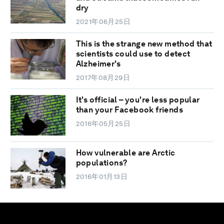
dry
2021年06月25日
This is the strange new method that
scientists could use to detect
Alzheimer's
2017年08月29日
It's official – you're less popular
than your Facebook friends
2016年05月25日
How vulnerable are Arctic
populations?
2016年01月13日