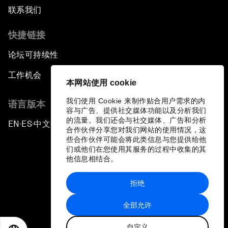
联系我们
快捷链接
论坛可持续性
工作机会
本网站使用 cookie
我们使用 Cookie 来制作贴合用户需求的内
语言版本
容与广告、提供社交媒体功能以及分析我们
的流量。我们还会与社交媒体、广告和分析
EN
ES
中文
日本語
▪
▪
▪
合作伙伴分享您对我们网站的使用情况，这
些合作伙伴可能会将此类信息与您提供给他
们或他们在您使用其服务的过程中收集的其
他信息相结合。
拒绝
隐私政策和服务条款
全部允许
站点地图
自定义