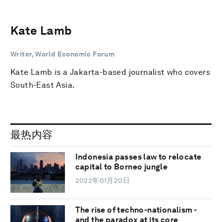
Kate Lamb
Writer, World Economic Forum
Kate Lamb is a Jakarta-based journalist who covers
South-East Asia.
最热内容
Indonesia passes law to relocate
capital to Borneo jungle
2022年01月20日
The rise of techno-nationalism -
and the paradox at its core