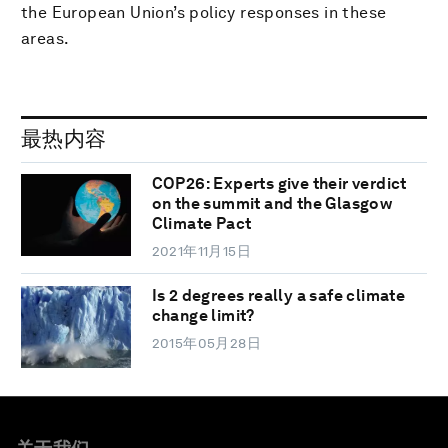
the European Union’s policy responses in these
areas.
最热内容
COP26: Experts give their verdict
on the summit and the Glasgow
Climate Pact
2021年11月15日
Is 2 degrees really a safe climate
change limit?
2015年05月28日