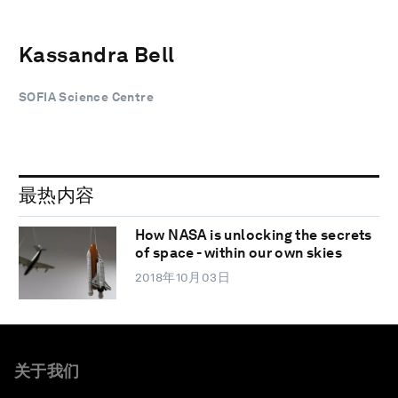
Kassandra Bell
SOFIA Science Centre
最热内容
How NASA is unlocking the secrets
of space - within our own skies
2018年10月03日
关于我们