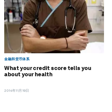
金融和货币体系
What your credit score tells you
about your health
2014年11月19日