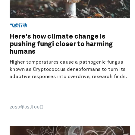
气候行动
Here's how climate change is
pushing fungi closer to harming
humans
Higher temperatures cause a pathogenic fungus
known as Cryptococcus deneoformans to turn its
adaptive responses into overdrive, research finds.
2023年02月08日