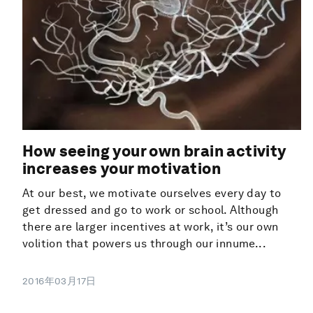
How seeing your own brain activity
increases your motivation
At our best, we motivate ourselves every day to
get dressed and go to work or school. Although
there are larger incentives at work, it’s our own
volition that powers us through our innume...
2016年03月17日