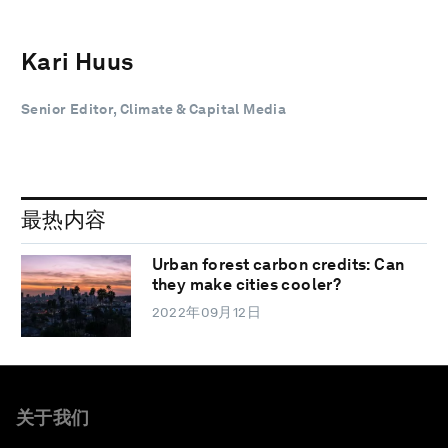
Kari Huus
Senior Editor, Climate & Capital Media
最热内容
Urban forest carbon credits: Can
they make cities cooler?
2022年09月12日
关于我们