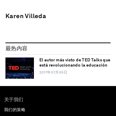
Karen Villeda
最热内容
El autor más visto de TED Talks que
está revolucionando la educación
2017年07月05日
关于我们
我们的策略