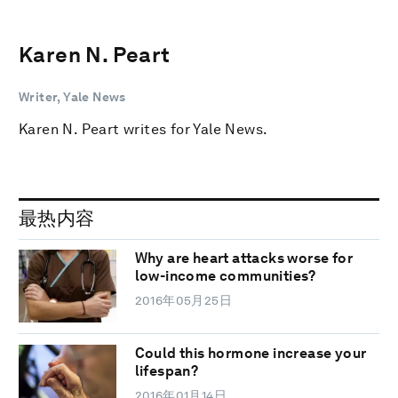
Karen N. Peart
Writer, Yale News
Karen N. Peart writes for Yale News.
最热内容
Why are heart attacks worse for
low-income communities?
2016年05月25日
Could this hormone increase your
lifespan?
2016年01月14日