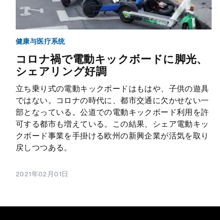
健康与医疗系统
コロナ禍で電動キックボードに脚光、
シェアリング好調
立ち乗り式の電動キックボードはもはや、子供の遊具
ではない。コロナの時代に、都市交通に欠かせない一
部となっている。公道での電動キックボード利用を許
可する都市も増えている。この結果、シェア電動キッ
クボード事業を手掛ける欧州の新興企業が活気を取り
戻しつつある。
2021年02月01日