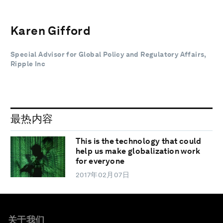
Karen Gifford
Special Advisor for Global Policy and Regulatory Affairs,
Ripple Inc
最热内容
This is the technology that could
help us make globalization work
for everyone
2017年02月07日
关于我们