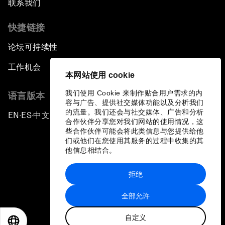
联系我们
快捷链接
论坛可持续性
工作机会
本网站使用 cookie
我们使用 Cookie 来制作贴合用户需求的内
语言版本
容与广告、提供社交媒体功能以及分析我们
的流量。我们还会与社交媒体、广告和分析
EN
ES
中文
日本語
▪
▪
▪
合作伙伴分享您对我们网站的使用情况，这
些合作伙伴可能会将此类信息与您提供给他
们或他们在您使用其服务的过程中收集的其
他信息相结合。
拒绝
隐私政策和服务条款
全部允许
站点地图
自定义
©
2026
世界经济论坛
EN
ES
中文
日本語