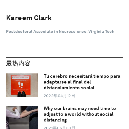
Kareem Clark
Postdoctoral Associate in Neuroscience, Virginia Tech
最热内容
Tu cerebro necesitará tiempo para
adaptarse al final del
distanciamiento social
2022年04月12日
Why our brains may need time to
adjust to a world without social
distancing
2021年06月30日