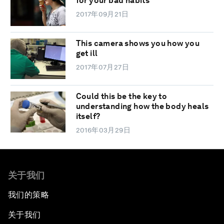
for your bad habits
2017年09月21日
This camera shows you how you
get ill
2017年07月27日
Could this be the key to
understanding how the body heals
itself?
2016年03月29日
关于我们
我们的策略
关于我们