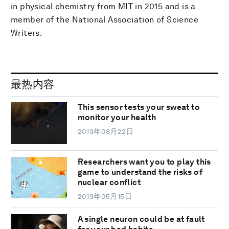
in physical chemistry from MIT in 2015 and is a
member of the National Association of Science
Writers.
最热内容
This sensor tests your sweat to
monitor your health
2019年08月22日
Researchers want you to play this
game to understand the risks of
nuclear conflict
2019年05月15日
A single neuron could be at fault