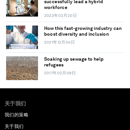
successfully lead a hybrid
workforce
2022年02月20日
How this fast-growing industry can
boost diversity and inclusion
2021年12月04日
Soaking up sewage to help
refugees
2017年02月08日
关于我们
我们的策略
关于我们