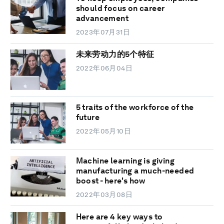
should focus on career
advancement
2023年07月31日
未来劳动力的5个特征
2022年06月04日
5 traits of the workforce of the
future
2022年05月10日
Machine learning is giving
manufacturing a much-needed
boost - here's how
2022年03月08日
Here are 4 key ways to