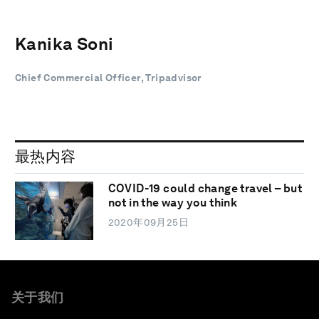
Kanika Soni
Chief Commercial Officer, Tripadvisor
最热内容
COVID-19 could change travel – but
not in the way you think
2020年09月25日
关于我们