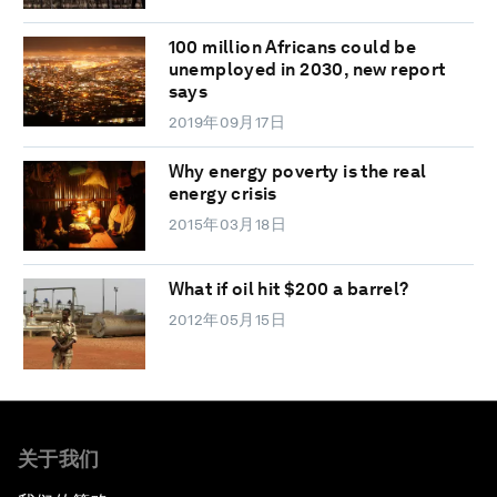
100 million Africans could be
unemployed in 2030, new report
says
2019年09月17日
Why energy poverty is the real
energy crisis
2015年03月18日
What if oil hit $200 a barrel?
2012年05月15日
关于我们