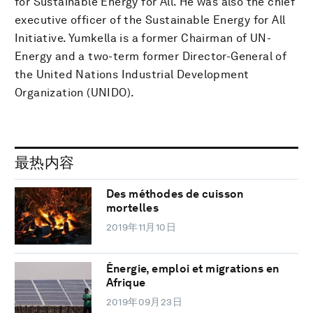
for Sustainable Energy for All. He was also the chief
executive officer of the Sustainable Energy for All
Initiative. Yumkella is a former Chairman of UN-
Energy and a two-term former Director-General of
the United Nations Industrial Development
Organization (UNIDO).
最热内容
Des méthodes de cuisson
mortelles
2019年11月10日
Énergie, emploi et migrations en
Afrique
2019年09月23日