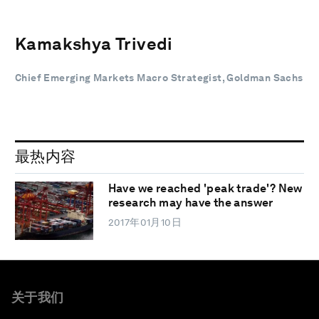
Kamakshya Trivedi
Chief Emerging Markets Macro Strategist, Goldman Sachs
最热内容
Have we reached 'peak trade'? New
research may have the answer
2017年01月10日
关于我们