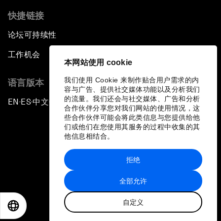
快捷链接
论坛可持续性
工作机会
本网站使用 cookie
我们使用 Cookie 来制作贴合用户需求的内
语言版本
容与广告、提供社交媒体功能以及分析我们
的流量。我们还会与社交媒体、广告和分析
EN
ES
中文
日本語
▪
▪
▪
合作伙伴分享您对我们网站的使用情况，这
些合作伙伴可能会将此类信息与您提供给他
们或他们在您使用其服务的过程中收集的其
他信息相结合。
拒绝
隐私政策和服务条款
全部允许
站点地图
自定义
©
2026
世界经济论坛
EN
ES
中文
日本語