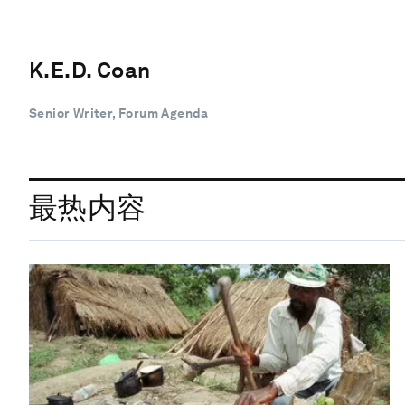
K.E.D. Coan
Senior Writer, Forum Agenda
最热内容