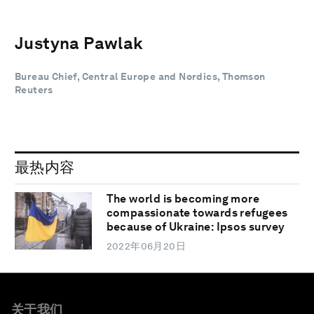
Justyna Pawlak
Bureau Chief, Central Europe and Nordics, Thomson
Reuters
最热内容
The world is becoming more
compassionate towards refugees
because of Ukraine: Ipsos survey
2022年06月20日
关于我们