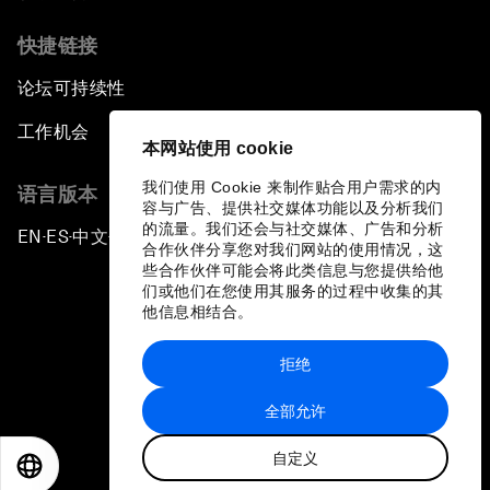
快捷链接
论坛可持续性
工作机会
本网站使用 cookie
我们使用 Cookie 来制作贴合用户需求的内
语言版本
容与广告、提供社交媒体功能以及分析我们
的流量。我们还会与社交媒体、广告和分析
EN
ES
中文
日本語
▪
▪
▪
合作伙伴分享您对我们网站的使用情况，这
些合作伙伴可能会将此类信息与您提供给他
们或他们在您使用其服务的过程中收集的其
他信息相结合。
拒绝
隐私政策和服务条款
全部允许
站点地图
自定义
©
2026
世界经济论坛
EN
ES
中文
日本語