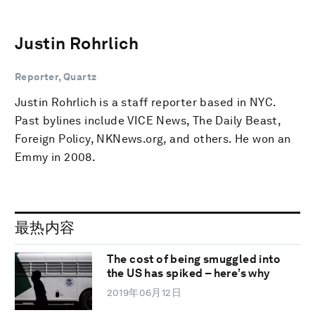
Justin Rohrlich
Reporter, Quartz
Justin Rohrlich is a staff reporter based in NYC.
Past bylines include VICE News, The Daily Beast,
Foreign Policy, NKNews.org, and others. He won an
Emmy in 2008.
最热内容
The cost of being smuggled into
the US has spiked – here’s why
2019年06月12日