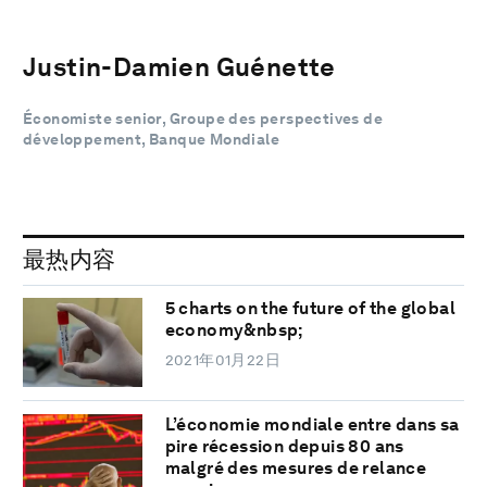
Justin-Damien Guénette
Économiste senior, Groupe des perspectives de
développement, Banque Mondiale
最热内容
5 charts on the future of the global
economy&nbsp;
2021年01月22日
L’économie mondiale entre dans sa
pire récession depuis 80 ans
malgré des mesures de relance