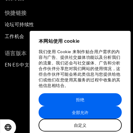
快捷链接
论坛可持续性
工作机会
本网站使用 cookie
我们使用 Cookie 来制作贴合用户需求的内
语言版本
容与广告、提供社交媒体功能以及分析我们
的流量。我们还会与社交媒体、广告和分析
EN
ES
中文
日本語
▪
▪
▪
合作伙伴分享您对我们网站的使用情况，这
些合作伙伴可能会将此类信息与您提供给他
们或他们在您使用其服务的过程中收集的其
他信息相结合。
拒绝
隐私政策和服务条款
全部允许
站点地图
自定义
©
2026
世界经济论坛
EN
ES
中文
日本語