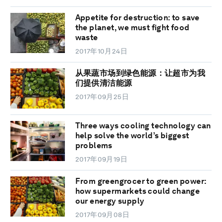
Appetite for destruction: to save
the planet, we must fight food
waste
2017年10月24日
从果蔬市场到绿色能源：让超市为我
们提供清洁能源
2017年09月25日
Three ways cooling technology can
help solve the world’s biggest
problems
2017年09月19日
From greengrocer to green power:
how supermarkets could change
our energy supply
2017年09月08日