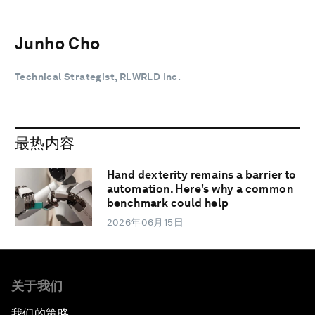
Junho Cho
Technical Strategist, RLWRLD Inc.
最热内容
Hand dexterity remains a barrier to
automation. Here's why a common
benchmark could help
2026年06月15日
关于我们
我们的策略