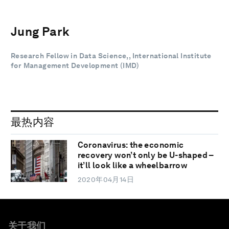
Jung Park
Research Fellow in Data Science,, International Institute
for Management Development (IMD)
最热内容
Coronavirus: the economic
recovery won’t only be U-shaped –
it’ll look like a wheelbarrow
2020年04月14日
关于我们