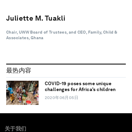
Juliette M. Tuakli
Chair, UWW Board of Trustees, and CEO, Family, Child &
Associates, Ghana
最热内容
COVID-19 poses some unique
challenges for Africa's children
2020年06月05日
关于我们