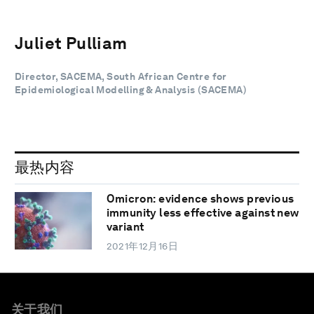
Juliet Pulliam
Director, SACEMA, South African Centre for
Epidemiological Modelling & Analysis (SACEMA)
最热内容
Omicron: evidence shows previous
immunity less effective against new
variant
2021年12月16日
关于我们