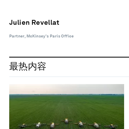
Julien Revellat
Partner, McKinsey's Paris Office
最热内容