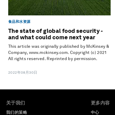
食品和水资源
The state of global food security -
and what could come next year
This article was originally published by McKinsey &
Company, www.mckinsey.com. Copyright (c) 2021
All rights reserved. Reprinted by permission.
2022年08月30日
关于我们
更多内容
我们的策略
中心