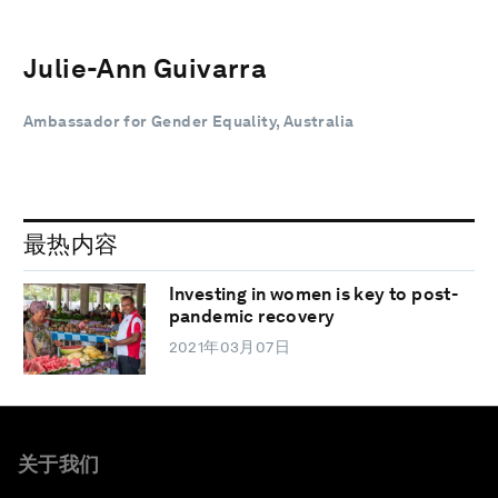
Julie-Ann Guivarra
Ambassador for Gender Equality, Australia
最热内容
Investing in women is key to post-
pandemic recovery
2021年03月07日
关于我们