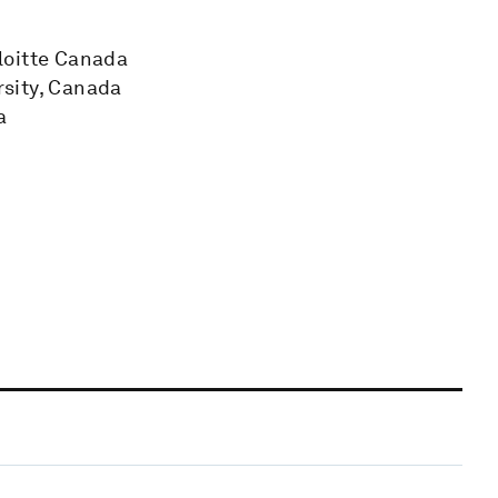
loitte Canada
sity, Canada
a