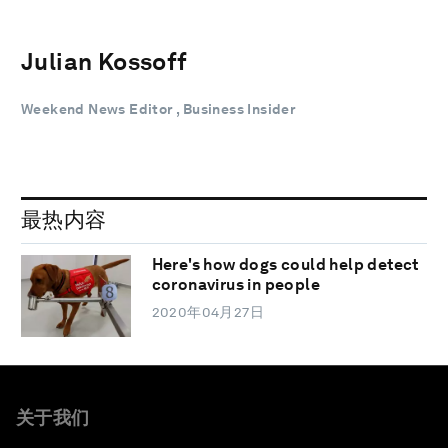
Julian Kossoff
Weekend News Editor , Business Insider
最热内容
Here's how dogs could help detect
coronavirus in people
2020年04月27日
关于我们