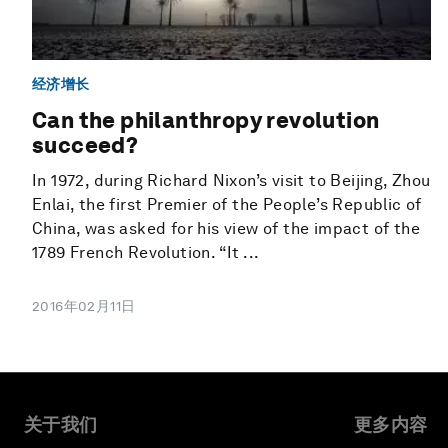
经济增长
Can the philanthropy revolution
succeed?
In 1972, during Richard Nixon’s visit to Beijing, Zhou
Enlai, the first Premier of the People’s Republic of
China, was asked for his view of the impact of the
1789 French Revolution. “It ...
2016年02月11日
关于我们
更多内容