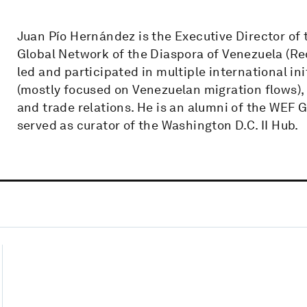
Juan Pío Hernández is the Executive Director of
Global Network of the Diaspora of Venezuela (Re
led and participated in multiple international in
(mostly focused on Venezuelan migration flows), 
and trade relations. He is an alumni of the WEF
served as curator of the Washington D.C. II Hub.