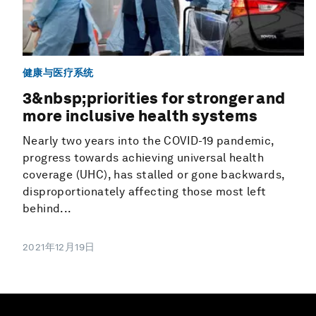
健康与医疗系统
3&nbsp;priorities for stronger and
more inclusive health systems
Nearly two years into the COVID-19 pandemic,
progress towards achieving universal health
coverage (UHC), has stalled or gone backwards,
disproportionately affecting those most left
behind...
2021年12月19日