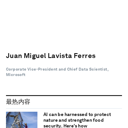
Juan Miguel Lavista Ferres
Corporate Vice-President and Chief Data Scientist,
Microsoft
最热内容
AI can be harnessed to protect
nature and strengthen food
security. Here's how