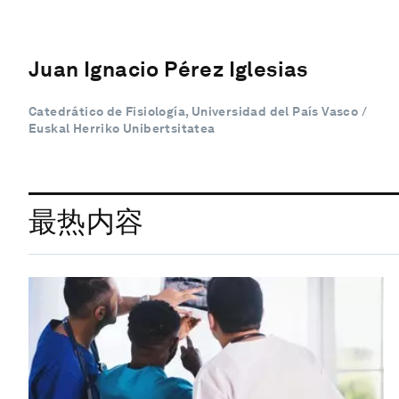
Juan Ignacio Pérez Iglesias
Catedrático de Fisiología, Universidad del País Vasco /
Euskal Herriko Unibertsitatea
最热内容