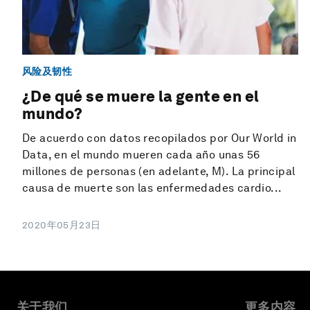
风险及韧性
¿De qué se muere la gente en el
mundo?
De acuerdo con datos recopilados por Our World in
Data, en el mundo mueren cada año unas 56
millones de personas (en adelante, M). La principal
causa de muerte son las enfermedades cardio...
2020年05月23日
关于我们
更多内容