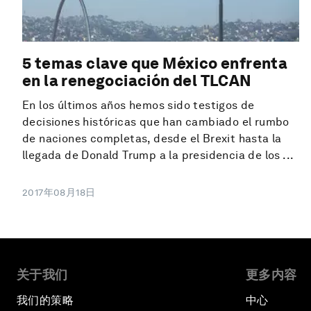
5 temas clave que México enfrenta
en la renegociación del TLCAN
En los últimos años hemos sido testigos de
decisiones históricas que han cambiado el rumbo
de naciones completas, desde el Brexit hasta la
llegada de Donald Trump a la presidencia de los ...
2017年08月18日
关于我们
更多内容
我们的策略
中心