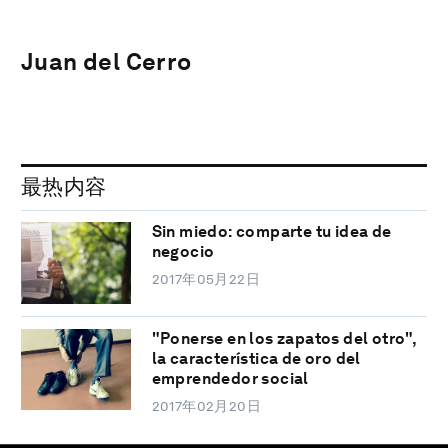
Juan del Cerro
最热内容
Sin miedo: comparte tu idea de
negocio
2017年05月22日
"Ponerse en los zapatos del otro",
la característica de oro del
emprendedor social
2017年02月20日