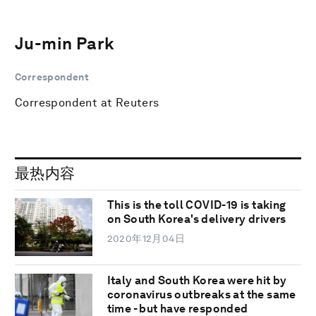
Ju-min Park
Correspondent
Correspondent at Reuters
最热内容
This is the toll COVID-19 is taking
on South Korea's delivery drivers
2020年12月04日
Italy and South Korea were hit by
coronavirus outbreaks at the same
time - but have responded