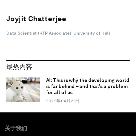
Joyjit Chatterjee
Data Scientist (KTP Associate), University of Hull
最热内容
AI: This is why the developing world
is far behind – and that’s a problem
for all of us
2022年04月21日
关于我们