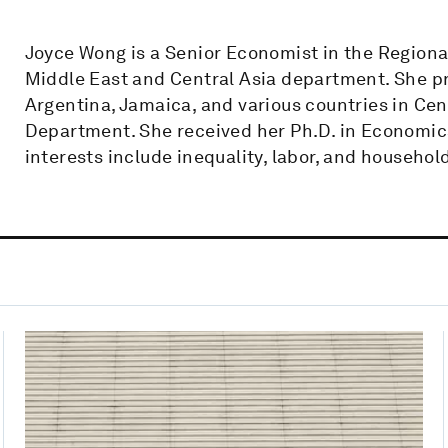
Joyce Wong is a Senior Economist in the Regional
Middle East and Central Asia department. She p
Argentina, Jamaica, and various countries in Ce
Department. She received her Ph.D. in Economic
interests include inequality, labor, and household