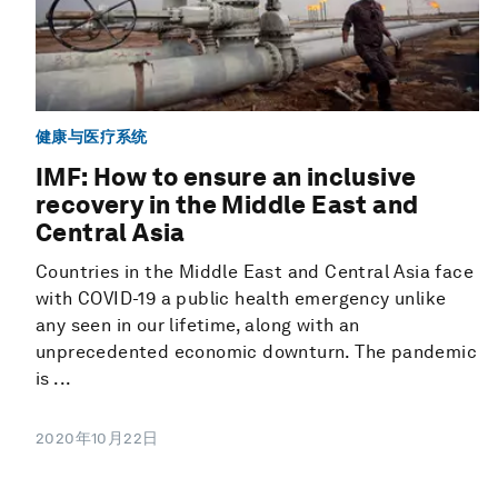
健康与医疗系统
IMF: How to ensure an inclusive
recovery in the Middle East and
Central Asia
Countries in the Middle East and Central Asia face
with COVID-19 a public health emergency unlike
any seen in our lifetime, along with an
unprecedented economic downturn. The pandemic
is ...
2020年10月22日