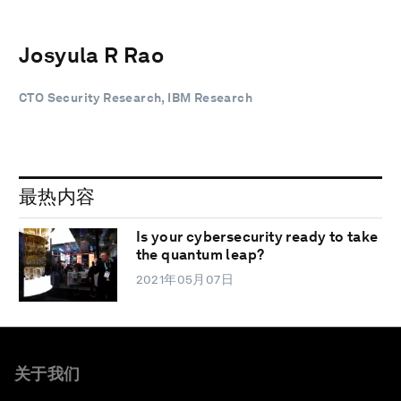
Josyula R Rao
CTO Security Research, IBM Research
最热内容
Is your cybersecurity ready to take
the quantum leap?
2021年05月07日
关于我们