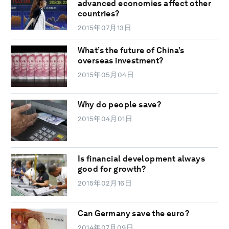
advanced economies affect other
countries?
2015年07月13日
What’s the future of China’s
overseas investment?
2015年05月04日
Why do people save?
2015年04月01日
Is financial development always
good for growth?
2015年02月16日
Can Germany save the euro?
2014年07月09日