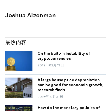
Joshua Aizenman
最热内容
On the built-in instability of
cryptocurrencies
2019年02月13日
A large house price depreciation
can be good for economic growth,
research finds
2016年10月31日
How do the monetary policies of