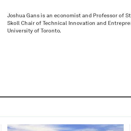
Joshua Gans is an economist and Professor of S
Skoll Chair of Technical Innovation and Entrep
University of Toronto.