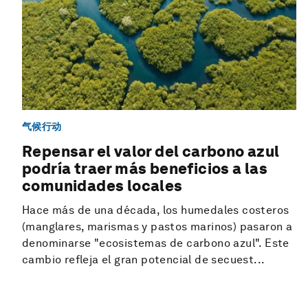
气候行动
Repensar el valor del carbono azul
podría traer más beneficios a las
comunidades locales
Hace más de una década, los humedales costeros
(manglares, marismas y pastos marinos) pasaron a
denominarse "ecosistemas de carbono azul". Este
cambio refleja el gran potencial de secuest...