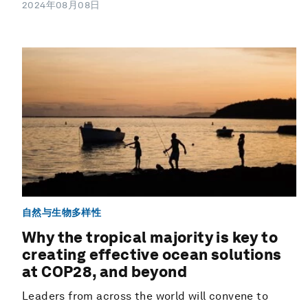
2024年08月08日
自然与生物多样性
Why the tropical majority is key to
creating effective ocean solutions
at COP28, and beyond
Leaders from across the world will convene to