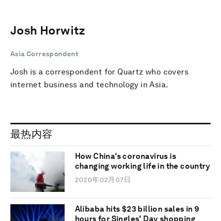
Josh Horwitz
Asia Correspondent
Josh is a correspondent for Quartz who covers
internet business and technology in Asia.
最热内容
How China's coronavirus is
changing working life in the country
2020年02月07日
Alibaba hits $23 billion sales in 9
hours for Singles' Day shopping