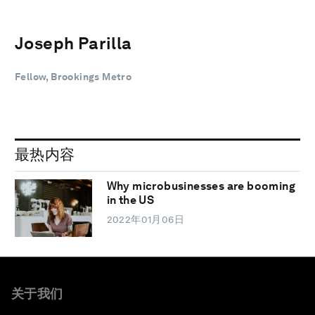
Joseph Parilla
Fellow, Brookings Metro
最热内容
Why microbusinesses are booming
in the US
2022年01月06日
关于我们